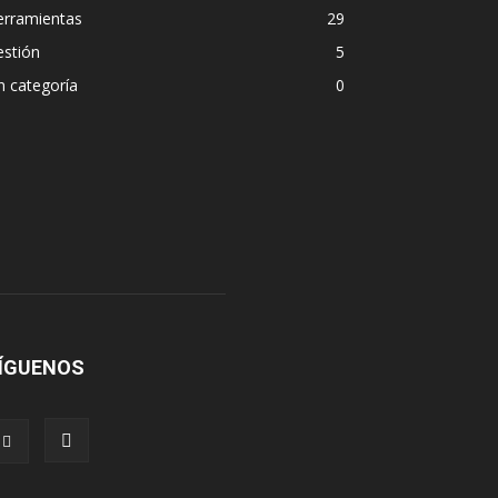
erramientas
29
estión
5
n categoría
0
ÍGUENOS