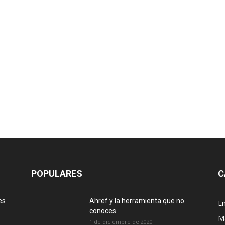
POPULARES
C
es
Ahref y la herramienta que no
E
conoces
M
1 de diciembre de 2020