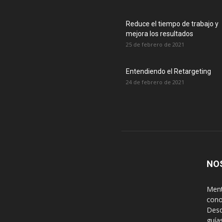
Reduce el tiempo de trabajo y
mejora los resultados
25 de febrero de 2021
Entendiendo el Retargeting
24 de febrero de 2021
NO
Ment
cono
Desd
guía