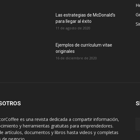
H
G
Las estrategias de McDonald’s
para llegar al éxito
Si
11 de agosto de 2020
Ejemplos de currículum vitae
originales
16 de diciembre de 2020
SOTROS
S
orCoffee es una revista dedicada a compartir información,
cimiento y herramientas gratuitas para emprendedores.
e artículos, documentos y libros hasta videos y completas
s de negocio.