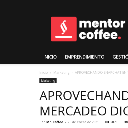
𝑴𝒆𝒏𝒕𝒐𝒓𝑪𝒐𝒇𝒇𝒆𝒆
INICIO
EMPRENDIMIENTO
GESTI
Inicio
Marketing
APROVECHANDO SNAPCHAT EN TU
Marketing
APROVECHANDO
MERCADEO DIG
Por
Mr. Coffee
-
26 de enero de 2021
2078