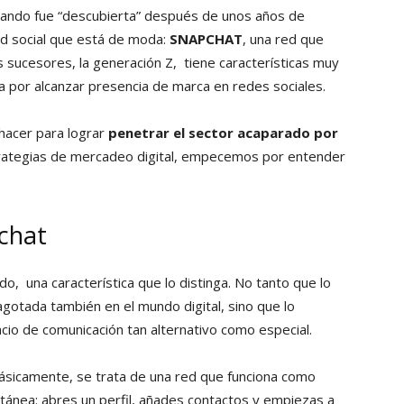
uando fue “descubierta” después de unos años de
ed social que está de moda:
SNAPCHAT
, una red que
 sucesores, la generación Z, tiene características muy
ra por alcanzar presencia de marca en redes sociales.
hacer para lograr
penetrar el sector acaparado por
trategias de mercadeo digital, empecemos por entender
pchat
do, una característica que lo distinga. No tanto que lo
agotada también en el mundo digital, sino que lo
acio de comunicación tan alternativo como especial.
ásicamente, se trata de una red que funciona como
ntánea: abres un perfil, añades contactos y empiezas a