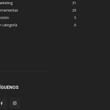
arketing
31
erramientas
29
estión
5
n categoría
0
ÍGUENOS