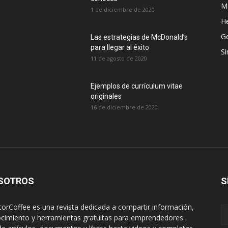
M
1 de diciembre de 2020
H
G
Las estrategias de McDonald’s
para llegar al éxito
Si
11 de agosto de 2020
Ejemplos de currículum vitae
originales
16 de diciembre de 2020
SOTROS
S
orCoffee es una revista dedicada a compartir información,
cimiento y herramientas gratuitas para emprendedores.