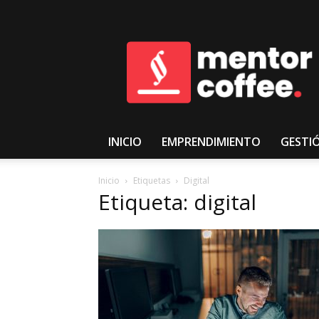
𝑴𝒆𝒏𝒕𝒐𝒓𝑪𝒐𝒇𝒇𝒆𝒆
INICIO
EMPRENDIMIENTO
GESTI
Inicio
Etiquetas
Digital
Etiqueta: digital