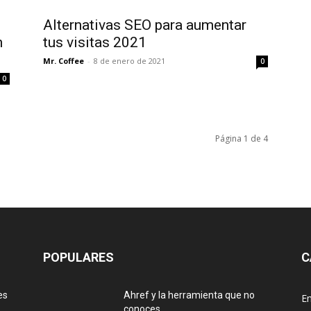
Alternativas SEO para aumentar
n
tus visitas 2021
Mr. Coffee
-
8 de enero de 2021
0
0
Página 1 de 4
POPULARES
C
es
Ahref y la herramienta que no
E
conoces