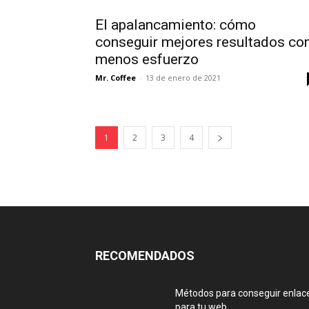
El apalancamiento: cómo
conseguir mejores resultados co
menos esfuerzo
Mr. Coffee
-
13 de enero de 2021
1
2
3
4
RECOMENDADOS
Métodos para conseguir enlac
para tu web