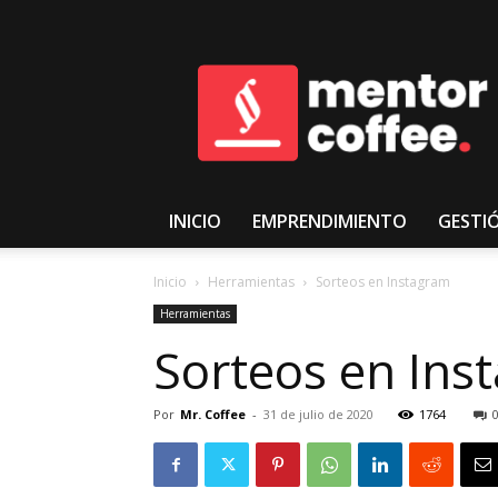
𝑴𝒆𝒏𝒕𝒐𝒓𝑪𝒐𝒇𝒇𝒆𝒆
INICIO
EMPRENDIMIENTO
GESTI
Inicio
Herramientas
Sorteos en Instagram
Herramientas
Sorteos en Ins
Por
Mr. Coffee
-
31 de julio de 2020
1764