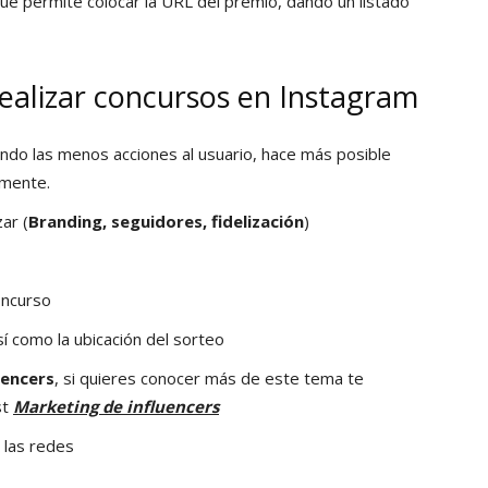
ue permite colocar la URL del premio, dando un listado
alizar concursos en Instagram
tando las menos acciones al usuario, hace más posible
amente.
ar (
Branding, seguidores, fidelización
)
oncurso
í como la ubicación del sorteo
uencers
, si quieres conocer más de este tema te
st
Marketing de influencers
 las redes