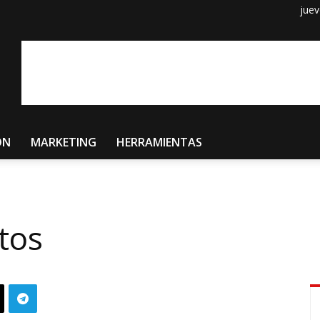
juev
ÓN
MARKETING
HERRAMIENTAS
tos
0