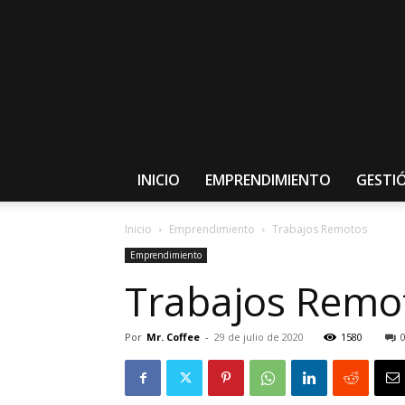
𝑴𝒆𝒏𝒕𝒐𝒓𝑪𝒐𝒇𝒇𝒆𝒆
INICIO
EMPRENDIMIENTO
GESTI
Inicio
Emprendimiento
Trabajos Remotos
Emprendimiento
Trabajos Remo
Por
Mr. Coffee
-
29 de julio de 2020
1580