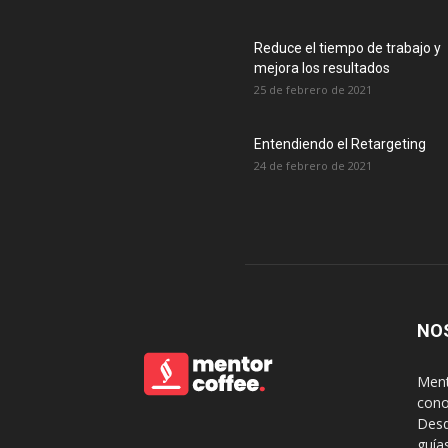
Reduce el tiempo de trabajo y
mejora los resultados
25 de febrero de 2021
Entendiendo el Retargeting
24 de febrero de 2021
NO
Ment
cono
Desd
guía