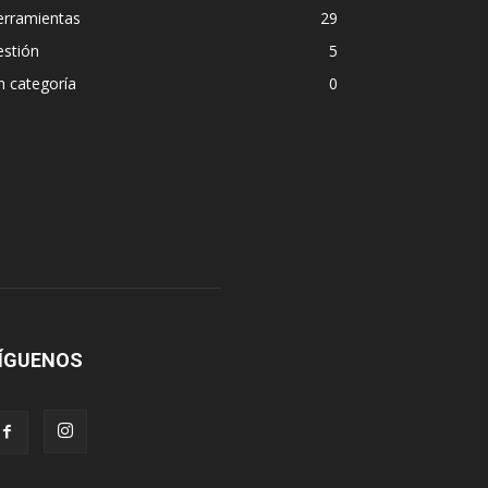
erramientas
29
estión
5
n categoría
0
ÍGUENOS