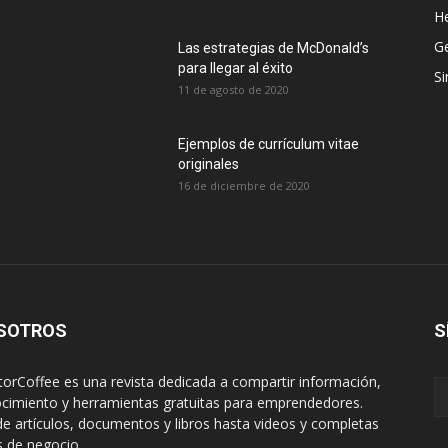
H
G
Las estrategias de McDonald’s
para llegar al éxito
Si
11 de agosto de 2020
Ejemplos de currículum vitae
originales
16 de diciembre de 2020
SOTROS
S
orCoffee es una revista dedicada a compartir información,
cimiento y herramientas gratuitas para emprendedores.
e artículos, documentos y libros hasta videos y completas
s de negocio.