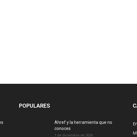
POPULARES
C
es
Ahref y la herramienta que no
E
conoces
M
1 de diciembre de 2020