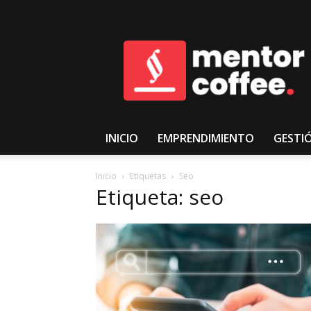
𝑴𝒆𝒏𝒕𝒐𝒓𝑪𝒐𝒇𝒇𝒆𝒆
INICIO
EMPRENDIMIENTO
GESTI
Inicio
Etiquetas
Seo
Etiqueta: seo